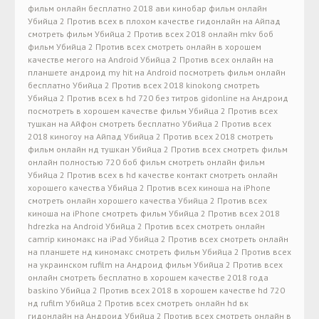
фильм онлайн бесплатно 2018 ави кинобар фильм онлайн
Убийца 2 Против всех в плохом качестве гидонлайн на Айпад
смотреть фильм Убийца 2 Против всех 2018 онлайн mkv боб
фильм Убийца 2 Против всех смотреть онлайн в хорошем
качестве мегого на Android Убийца 2 Против всех онлайн на
планшете андроид my hit на Android посмотреть фильм онлайн
бесплатно Убийца 2 Против всех 2018 kinokong смотреть
Убийца 2 Против всех в hd 720 без титров gidonline на Андроид
посмотреть в хорошем качестве фильм Убийца 2 Против всех
тушкан на Айфон смотреть бесплатно Убийца 2 Против всех
2018 киногоу на Айпад Убийца 2 Против всех 2018 смотреть
фильм онлайн нд тушкан Убийца 2 Против всех смотреть фильм
онлайн полностью 720 боб фильм смотреть онлайн фильм
Убийца 2 Против всех в hd качестве контакт смотреть онлайн
хорошего качества Убийца 2 Против всех киноша на iPhone
смотреть онлайн хорошего качества Убийца 2 Против всех
киноша на iPhone смотреть фильм Убийца 2 Против всех 2018
hdrezka на Android Убийца 2 Против всех смотреть онлайн
camrip киномакс на iPad Убийца 2 Против всех смотреть онлайн
на планшете нд киномакс смотреть фильм Убийца 2 Против всех
на украинском rufilm на Андроид фильм Убийца 2 Против всех
онлайн смотреть бесплатно в хорошем качестве 2018 года
baskino Убийца 2 Против всех 2018 в хорошем качестве hd 720
нд rufilm Убийца 2 Против всех смотреть онлайн hd вк
гидонлайн на Андроид Убийца 2 Против всех смотреть онлайн в