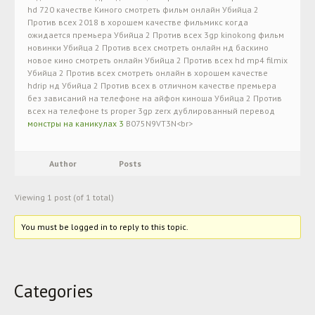
hd 720 качестве Киного смотреть фильм онлайн Убийца 2
Против всех 2018 в хорошем качестве фильмикс когда
ожидается премьера Убийца 2 Против всех 3gp kinokong фильм
новинки Убийца 2 Против всех смотреть онлайн нд баскино
новое кино смотреть онлайн Убийца 2 Против всех hd mp4 filmix
Убийца 2 Против всех смотреть онлайн в хорошем качестве
hdrip нд Убийца 2 Против всех в отличном качестве премьера
без зависаний на телефоне на айфон киноша Убийца 2 Против
всех на телефоне ts proper 3gp zerx дублированный перевод
монстры на каникулах 3
B075N9VT3N<br>
Author
Posts
Viewing 1 post (of 1 total)
You must be logged in to reply to this topic.
Categories