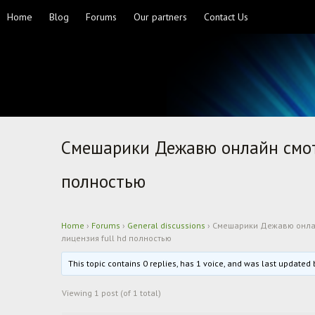
Home
Blog
Forums
Our partners
Contact Us
Смешарики Дежавю онлайн смотр
полностью
Home
›
Forums
›
General discussions
›
Смешарики Дежавю онлай
лицензия full hd полностью
This topic contains 0 replies, has 1 voice, and was last updated
Viewing 1 post (of 1 total)