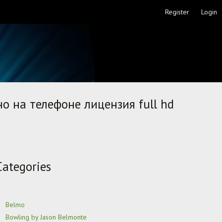
Register
Login
 на телефоне лицензия full hd
Categories
Belmo
Bowling by Jason Belmonte