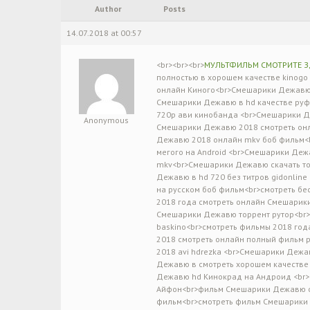
Author
Posts
14.07.2018 at 00:57
<br><br><br>
МУЛЬТФИЛЬМ СМОТРИТЕ З
полностью в хорошем качестве kinogo
онлайн Киного<br>Смешарики Дежавю с
Смешарики Дежавю в hd качестве ру
720p ави кинобанда <br>Смешарики Д
Anonymous
Смешарики Дежавю 2018 смотреть онла
Дежавю 2018 онлайн mkv боб фильм<
мегого на Android <br>Смешарики Деж
mkv<br>Смешарики Дежавю скачать тор
Дежавю в hd 720 без титров gidonli
на русском боб фильм<br>смотреть б
2018 года смотреть онлайн Смешарик
Смешарики Дежавю торрент рутор<br>
baskino<br>смотреть фильмы 2018 г
2018 смотреть онлайн полный фильм 
2018 avi hdrezka <br>Смешарики Дежа
Дежавю в смотреть хорошем качестве
Дежавю hd Кинокрад на Андроид <br>
Айфон<br>фильм Смешарики Дежавю он
фильм<br>смотреть фильм Смешарики