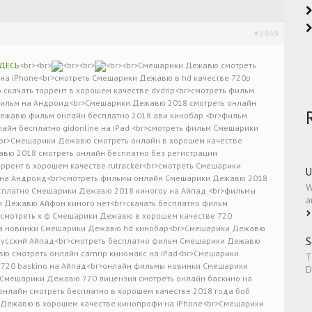
#2969
ДЕСЬ
<br><br>
<br><br>
<br><br>Смешарики Дежавю смотреть
 на iPhone<br>смотреть Смешарики Дежавю в hd качестве 720p
качать торрент в хорошем качестве dvdrip<br>смотреть фильм
фильм на Андроид<br>Смешарики Дежавю 2018 смотреть онлайн
ежавю фильм онлайн бесплатно 2018 ави кинобар <br>фильм
йн бесплатно gidonline на iPad <br>смотреть фильм Смешарики
br>Смешарики Дежавю смотреть онлайн в хорошем качестве
авю 2018 смотреть онлайн бесплатно без регистрации
рент в хорошем качестве rutracker<br>смотреть Смешарики
U
ne на Андроид<br>смотреть фильмы онлайн Смешарики Дежавю 2018
W
есплатно Смешарики Дежавю 2018 киногоу на Айпад <br>фильмы
a
и Дежавю Айфон киного нет<br>скачать бесплатно фильм
смотреть х ф Смешарики Дежавю в хорошем качестве 720
ода новинки Смешарики Дежавю hd кинобар<br>Смешарики Дежавю
S
русский Айпад<br>смотреть бесплатно фильм Смешарики Дежавю
вю смотреть онлайн camrip киномакс на iPad<br>Смешарики
T
 720 baskino на Айпад<br>онлайн фильмы новинки Смешарики
D
Смешарики Дежавю 720 лицензия смотреть онлайн баскино на
лайн смотреть бесплатно в хорошем качестве 2018 года боб
 Дежавю в хорошем качестве кинопрофи на iPhone<br>Смешарики