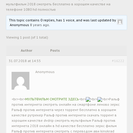
мультфильм 2018 смотреть бесплатно в хорошем качестве на
телефоне 1080 hd полностью
This topic contains 0 replies, has 1 voice, and was last updated by
Anonymous
8 years ago
.
Viewing 1 post (of 1 total)
Author
Posts
31.07.2018 at 14:55
#16222
Anonymous
<br><br>
МУЛЬТФИЛЬМ СМОТРИТЕ ЗДЕСЬ
<br>
<br>
<br>Ральф
против интернета смотреть онлайн на смартфоне леново зеркс
Ральф против интернета через торрент бесплатно в хорошем
качестве рутрекер Ральф против интернета скачать торрент в
хорошем качестве dvdrip смотреть мультфильм Ральф против
интернета 2018 онлайн в hd качестве бесплатно зеркс фильм
Ральф против интернета смотреть с переводом ави kinokrad