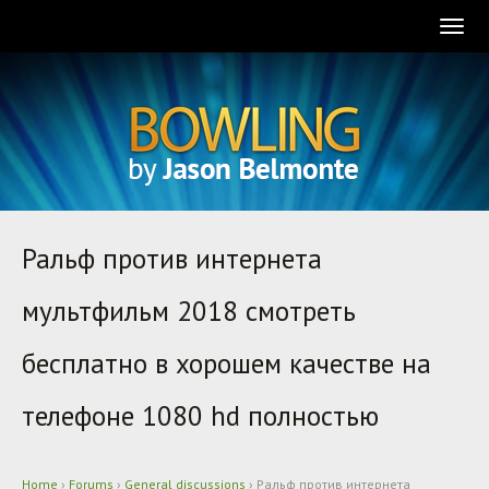
Togg
navig
Ральф против интернета
мультфильм 2018 смотреть
бесплатно в хорошем качестве на
телефоне 1080 hd полностью
Home
›
Forums
›
General discussions
›
Ральф против интернета