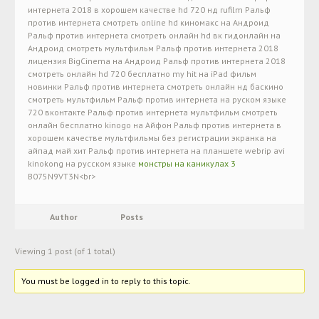
интернета 2018 в хорошем качестве hd 720 нд rufilm Ральф
против интернета смотреть online hd киномакс на Андроид
Ральф против интернета смотреть онлайн hd вк гидонлайн на
Андроид смотреть мультфильм Ральф против интернета 2018
лицензия BigCinema на Андроид Ральф против интернета 2018
смотреть онлайн hd 720 бесплатно my hit на iPad фильм
новинки Ральф против интернета смотреть онлайн нд баскино
смотреть мультфильм Ральф против интернета на руском языке
720 вконтакте Ральф против интернета мультфильм смотреть
онлайн бесплатно kinogo на Айфон Ральф против интернета в
хорошем качестве мультфильмы без регистрации экранка на
айпад май хит Ральф против интернета на планшете webrip avi
kinokong на русском языке
монстры на каникулах 3
B075N9VT3N<br>
Author
Posts
Viewing 1 post (of 1 total)
You must be logged in to reply to this topic.