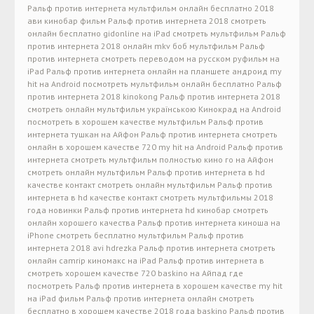
Ральф против интернета мультфильм онлайн бесплатно 2018
ави кинобар фильм Ральф против интернета 2018 смотреть
онлайн бесплатно gidonline на iPad смотреть мультфильм Ральф
против интернета 2018 онлайн mkv боб мультфильм Ральф
против интернета смотреть переводом на русском руфильм на
iPad Ральф против интернета онлайн на планшете андроид my
hit на Android посмотреть мультфильм онлайн бесплатно Ральф
против интернета 2018 kinokong Ральф против интернета 2018
смотреть онлайн мультфильм українською Кинокрад на Android
посмотреть в хорошем качестве мультфильм Ральф против
интернета тушкан на Айфон Ральф против интернета смотреть
онлайн в хорошем качестве 720 my hit на Android Ральф против
интернета смотреть мультфильм полностью кино го на Айфон
смотреть онлайн мультфильм Ральф против интернета в hd
качестве контакт смотреть онлайн мультфильм Ральф против
интернета в hd качестве контакт смотреть мультфильмы 2018
года новинки Ральф против интернета hd кинобар смотреть
онлайн хорошего качества Ральф против интернета киноша на
iPhone смотреть бесплатно мультфильм Ральф против
интернета 2018 avi hdrezka Ральф против интернета смотреть
онлайн camrip киномакс на iPad Ральф против интернета в
смотреть хорошем качестве 720 baskino на Айпад где
посмотреть Ральф против интернета в хорошем качестве my hit
на iPad фильм Ральф против интернета онлайн смотреть
бесплатно в хорошем качестве 2018 года baskino Ральф против