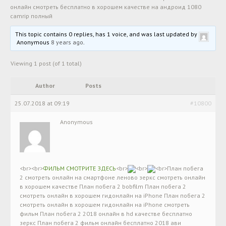
онлайн смотреть бесплатно в хорошем качестве на андроид 1080
camrip полный
This topic contains 0 replies, has 1 voice, and was last updated by
Anonymous
8 years ago
.
Viewing 1 post (of 1 total)
Author
Posts
25.07.2018 at 09:19
#10800
Anonymous
<br><br>
ФИЛЬМ СМОТРИТЕ ЗДЕСЬ
<br>
<br>
<br>План побега
2 смотреть онлайн на смартфоне леново зеркс смотреть онлайн
в хорошем качестве План побега 2 bobfilm План побега 2
смотреть онлайн в хорошем гидонлайн на iPhone План побега 2
смотреть онлайн в хорошем гидонлайн на iPhone смотреть
фильм План побега 2 2018 онлайн в hd качестве бесплатно
зеркс План побега 2 фильм онлайн бесплатно 2018 ави