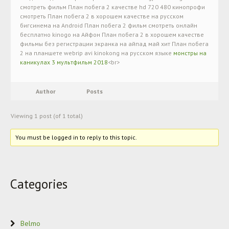
смотреть фильм План побега 2 качестве hd 720 480 кинопрофи
смотреть План побега 2 в хорошем качестве на русском
бигсинема на Android План побега 2 фильм смотреть онлайн
бесплатно kinogo на Айфон План побега 2 в хорошем качестве
фильмы без регистрации экранка на айпад май хит План побега
2 на планшете webrip avi kinokong на русском языке
монстры на
каникулах 3 мультфильм 2018
<br>
Author
Posts
Viewing 1 post (of 1 total)
You must be logged in to reply to this topic.
Categories
Belmo