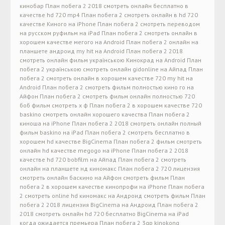
кинобар План побега 2 2018 смотреть онлайн бесплатно в
качестве hd 720 mp4 План побега 2 смотреть онлайн в hd 720
качестве Киного на iPhone План побега 2 смотреть переводом
на русском руфильм на iPad План побега 2 смотреть онлайн в
хорошем качестве мегого на Android План побега 2 онлайн на
планшете андроид my hit на Android План побега 2 2018
смотреть онлайн фильм українською Кинокрад на Android План
побега 2 українською смотреть онлайн gidonline на Айпад План
побега 2 смотреть онлайн в хорошем качестве 720 my hit на
Android План побега 2 смотреть фильм полностью кино го на
Айфон План побега 2 смотреть фильм онлайн полностью 720
боб фильм смотреть х ф План побега 2 в хорошем качестве 720
baskino смотреть онлайн хорошего качества План побега 2
киноша на iPhone План побега 2 2018 смотреть онлайн полный
фильм baskino на iPad План побега 2 смотреть бесплатно в
хорошем hd качестве BigCinema План побега 2 фильм смотреть
онлайн hd качестве megogo на iPhone План побега 2 2018
качестве hd 720 bobfilm на Айпад План побега 2 смотреть
онлайн на планшете нд киномакс План побега 2 720 лицензия
смотреть онлайн баскино на Айфон смотреть фильм План
побега 2 в хорошем качестве кинопрофи на iPhone План побега
2 смотреть online hd киномакс на Андроид смотреть фильм План
побега 2 2018 лицензия BigCinema на Андроид План побега 2
2018 смотреть онлайн hd 720 бесплатно BigCinema на iPad
когда ожидается премьера План побега 2 3gp kinokong