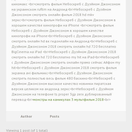
киномакс <br>смотреть фильм Небоскреб с Дуэйном Джонсоном
на украинском rufilm на Андроид<br>Небоскреб с Дуэйном
Джонсоном смотреть онлайн фильм 2018 hd mkv
зеркс<br>смотреть фильм Небоскреб с Дуэйном Джонсоном в
хорошем качестве кинопрофи на iPhone <br>смотреть фильм
Небоскреб с Дуэйном Джонсоном в хорошем качестве
кинопрофи на iPhone<br>Небоскреб с Дуэйном Джонсоном
смотреть онлайн hd вк гидонлайн на Андроид<br>Небоскреб с
Дуэйном Джонсоном 2018 смотреть онлайн hd 720 бесплатно
BigCinema на iPad <br>Небоскреб с Дуэйном Джонсоном 2018
смотреть онлайн hd 720 бесплатно my hit на iPad<br>Небоскреб
с Дуэйном Джонсоном смотреть онлайн прямо сейчас Айфон my
hit<br>Небоскреб с Дуэйном Джонсоном 2018 смотреть фильм
экранка avi фильмикс<br>Небоскреб с Дуэйном Джонсоном
смотреть полностью весь фильм 480 баскино<br>Небоскреб с
Дуэйном Джонсоном высокое качество новинки пиратская
версия целиком на андроид зеркс<br>Небоскреб с Дуэйном
Джонсоном на телефоне ts proper 3gp zerx дублированный
перевод<br>
монстры на каникулах 3 мультфильм 2018
<br>
Author
Posts
Viewing 1 post (of 1 total)