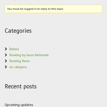
You must be logged in to reply to this topic.
Categories
Belmo
Bowling by Jason Belmonte
Bowling News
no category
Recent posts
Upcoming updates