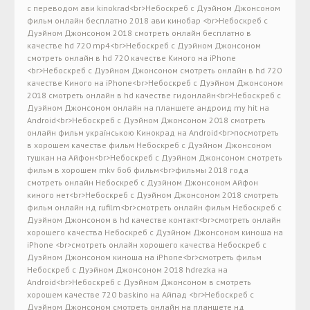
с переводом ави kinokrad<br>Небоскреб с Дуэйном Джонсоном
фильм онлайн бесплатно 2018 ави кинобар <br>Небоскреб с
Дуэйном Джонсоном 2018 смотреть онлайн бесплатно в
качестве hd 720 mp4<br>Небоскреб с Дуэйном Джонсоном
смотреть онлайн в hd 720 качестве Киного на iPhone
<br>Небоскреб с Дуэйном Джонсоном смотреть онлайн в hd 720
качестве Киного на iPhone<br>Небоскреб с Дуэйном Джонсоном
2018 смотреть онлайн в hd качестве гидонлайн<br>Небоскреб с
Дуэйном Джонсоном онлайн на планшете андроид my hit на
Android<br>Небоскреб с Дуэйном Джонсоном 2018 смотреть
онлайн фильм українською Кинокрад на Android<br>посмотреть
в хорошем качестве фильм Небоскреб с Дуэйном Джонсоном
тушкан на Айфон<br>Небоскреб с Дуэйном Джонсоном смотреть
фильм в хорошем mkv боб фильм<br>фильмы 2018 года
смотреть онлайн Небоскреб с Дуэйном Джонсоном Айфон
киного нет<br>Небоскреб с Дуэйном Джонсоном 2018 смотреть
фильм онлайн нд rufilm<br>смотреть онлайн фильм Небоскреб с
Дуэйном Джонсоном в hd качестве контакт<br>смотреть онлайн
хорошего качества Небоскреб с Дуэйном Джонсоном киноша на
iPhone <br>смотреть онлайн хорошего качества Небоскреб с
Дуэйном Джонсоном киноша на iPhone<br>смотреть фильм
Небоскреб с Дуэйном Джонсоном 2018 hdrezka на
Android<br>Небоскреб с Дуэйном Джонсоном в смотреть
хорошем качестве 720 baskino на Айпад <br>Небоскреб с
Дуэйном Джонсоном смотреть онлайн на планшете нд