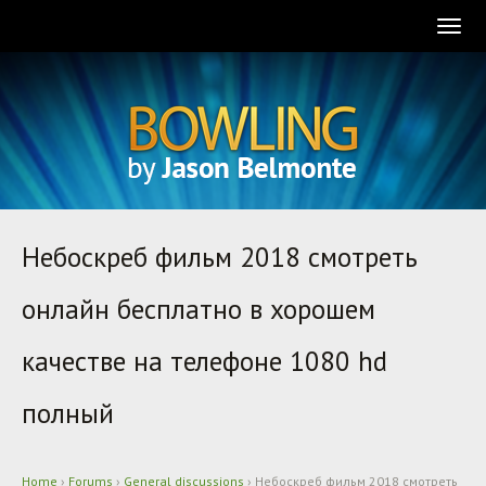
Togg
navig
Небоскреб фильм 2018 смотреть
онлайн бесплатно в хорошем
качестве на телефоне 1080 hd
полный
Home
›
Forums
›
General discussions
›
Небоскреб фильм 2018 смотреть