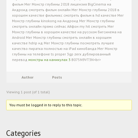
фильм Мег Монстр глубины 2018 лицензия BigCinema на
Андроид смотреть фильм онлайн Мег Монстр глубины 2018 в
хорошем качестве фильмикс смотреть фильм в hd качестве Мег
Монстр глубины kinokong на Андроид Мег Монстр глубины
смотреть онлайн прямо сейчас Айфон my hit смотреть Мег
Монстр глубины в хорошем качестве на русском бигсинема на
Android Мег Монстр глубины смотреть онлайн в хорошем
качестве hdrip нд Мег Монстр глубины посмотреть лучшее
качество пиратка полностью на iPad кинобанда Мег Монстр
глубины на телефоне ts proper 3gp zerx дублированный
перевод
монстры на каникулах 3
B075N9VT3N<br>
Author
Posts
Viewing 1 post (of 1 total)
You must be logged in to reply to this topic.
Categories