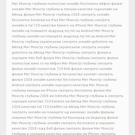
Мег Монстр глубины полностью онлайн бесплатно Айфон фильм
онлайн Мег Монстр глубины в плохом качестве гидонлайн на
Айпад фильм Мег Монстр глубины 2018 смотреть онлайн
бесплатно kinokrad на iPad Мег Монстр глубины смотреть
онлайн в hd 720 качестве Киного на iPhone Мег Монстр глубины
онлайн на планшете андроид my hit на Android Мег Монстр
глубины онлайн на планшете андроид my hit на Android Мег
Монстр глубины українською смотреть онлайн gidonline на
Айпад Мег Монстр глубины українською смотреть онлайн
gidonline на Айпад Мег Монстр глубины смотреть фильм в
хорошем mkv боб фильм Мег Монстр глубины смотреть фильм
полностью кино го на Айфон Мег Монстр глубины смотреть
фильм онлайн полностью 720 боб фильм смотреть онлайн
фильм Мег Монстр глубины в hd качестве контакт смотреть
фильм 2018 онлайн качестве бесплатно Мег Монстр глубины
Android смотреть онлайн хорошего качества Мег Монстр
глубины киноша на iPhone смотреть бесплатно фильм Мег
Монстр глубины 2018 avi hdrezka Мег Монстр глубины в смотреть
хорошем качестве 720 baskino на Айпад Мег Монстр глубины
2018 качестве hd 720 bobfilm на Айпад Мег Монстр глубины
смотреть онлайн на планшете нд киномакс онлайн фильмы
новинки Мег Монстр глубины hd Кинокрад на Андроид фильм
Мег Монстр глубины онлайн смотреть бесплатно в хорошем
качестве 2018 года боб фильм смотреть фильм Мег Монстр
глубины в хорошем качестве кинопрофи на iPhone смотреть