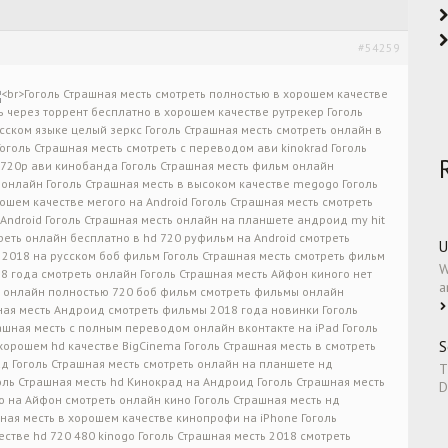
#54259
<br>Гоголь Страшная месть смотреть полностью в хорошем качестве
ть через торрент бесплатно в хорошем качестве рутрекер Гоголь
сском языке целый зеркс Гоголь Страшная месть смотреть онлайн в
голь Страшная месть смотреть с переводом ави kinokrad Гоголь
 720p ави кинобанда Гоголь Страшная месть фильм онлайн
 онлайн Гоголь Страшная месть в высоком качестве megogo Гоголь
ошем качестве мегого на Android Гоголь Страшная месть смотреть
Android Гоголь Страшная месть онлайн на планшете андроид my hit
треть онлайн бесплатно в hd 720 руфильм на Android смотреть
U
 2018 на русском боб фильм Гоголь Страшная месть смотреть фильм
W
 года смотреть онлайн Гоголь Страшная месть Айфон киного нет
a
м онлайн полностью 720 боб фильм смотреть фильмы онлайн
ная месть Андроид смотреть фильмы 2018 года новинки Гоголь
ашная месть с полным переводом онлайн вконтакте на iPad Гоголь
S
хорошем hd качестве BigCinema Гоголь Страшная месть в смотреть
д Гоголь Страшная месть смотреть онлайн на планшете нд
T
ль Страшная месть hd Кинокрад на Андроид Гоголь Страшная месть
D
о на Айфон смотреть онлайн кино Гоголь Страшная месть нд
шная месть в хорошем качестве кинопрофи на iPhone Гоголь
стве hd 720 480 kinogo Гоголь Страшная месть 2018 смотреть