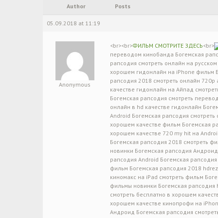
Author
Posts
05.09.2018 at 11:19
<br><br>
ФИЛЬМ СМОТРИТЕ ЗДЕСЬ
<br>
переводом кинобанда Богемская рапсо
рапсодия смотреть онлайн на русском
хорошем гидонлайн на iPhone фильм Б
рапсодия 2018 смотреть онлайн 720p
Anonymous
качестве гидонлайн на Айпад смотрет
Богемская рапсодия смотреть перевод
онлайн в hd качестве гидонлайн Боге
Android Богемская рапсодия смотреть 
хорошем качестве фильм Богемская ра
хорошем качестве 720 my hit на Andro
Богемская рапсодия 2018 смотреть фи
новинки Богемская рапсодия Андроид
рапсодия Android Богемская рапсодия
фильм Богемская рапсодия 2018 hdrez
киномакс на iPad смотреть фильм Бог
фильмы новинки Богемская рапсодия 
смотреть бесплатно в хорошем качест
хорошем качестве кинопрофи на iPhon
Андроид Богемская рапсодия смотреть