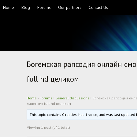
Home
Blog
Forums
Our partners
Contact Us
Богемская рапсодия онлайн смо
full hd целиком
Home
›
Forums
›
General discussions
›
Богемская рапсодия онла
лицензия full hd целиком
This topic contains 0 replies, has 1 voice, and was last updated
Viewing 1 post (of 1 total)