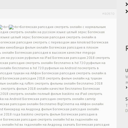
#80970
<br>
<br>Богемская рапсодия смотреть онлайн с нормальным
дия смотреть онлайн на русском языке целый зеркс Богемская
 языке целый зеркс Богемская рапсодия смотреть онлайн в
огемская рапсодия смотреть с переводом ави kinokrad Богемская
 ави кинобанда фильм онлайн Богемская рапсодия в плохом
ь онлайн Богемская рапсодия в высоком качестве megogo
ом на русском руфильм на iPad Богемская рапсодия 2018 смотреть
мская рапсодия смотреть онлайн бесплатно в hd 720 руфильм на
онлайн бесплатно в hd 720 руфильм на Android посмотреть в
U
псодия тушкан на Айфон Богемская рапсодия смотреть онлайн в
W
id Богемская рапсодия 2018 смотреть фильм онлайн нд тушкан
a
льм онлайн нд rufilm смотреть фильмы онлайн бесплатно 2018
 смотреть фильм 2018 онлайн качестве бесплатно Богемская
 2018 смотреть онлайн полный фильм baskino на iPad смотреть
S
ka на Android Богемская рапсодия смотреть онлайн camrip
емская рапсодия онлайн бесплатно BigCinema на Айфон онлайн
T
hd Кинокрад на Андроид фильм Богемская рапсодия онлайн
D
ве 2018 года baskino смотреть фильм Богемская рапсодия в
e Богемская рапсодия смотреть онлайн hd вк гидонлайн на
 онлайн hd вк гидонлайн на Андроид скачать Богемская рапсодия